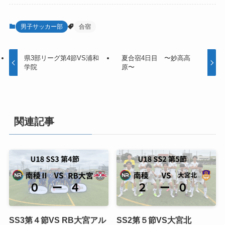
男子サッカー部
合宿
県3部リーグ第4節VS浦和
夏合宿4日目 〜妙高高
学院
原〜
関連記事
SS3第４節VS RB大宮アル
SS2第５節VS大宮北