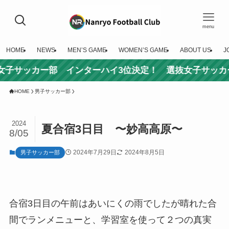
menu
HOME
NEWS
MEN’S GAME
WOMEN’S GAME
ABOUT US
J
ー部 インターハイ3位決定！ 選抜女子サッカー大会 第
HOME
男子サッカー部
2024
夏合宿3日目 〜妙高高原〜
8/05
2024年7月29日
2024年8月5日
男子サッカー部
合宿3日目の午前はあいにくの雨でしたが晴れた合
間でランメニューと、学習室を使って２つの真実