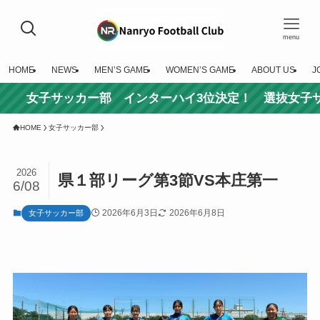
menu
HOME
NEWS
MEN’S GAME
WOMEN’S GAME
ABOUT US
J
子サッカー部 インターハイ3位決定！ 選抜女子サッカー
HOME
女子サッカー部
2026
県１部リーグ第3節VS本庄第一
6/08
2026年6月3日
2026年6月8日
女子サッカー部