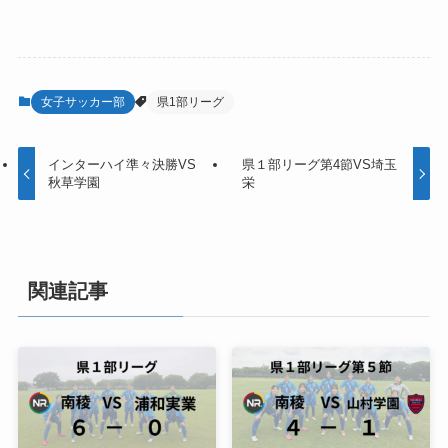
女子サッカー部
県1部リーグ
インターハイ準々決勝VS
県１部リーグ第4節VS埼玉
秋草学園
栄
関連記事