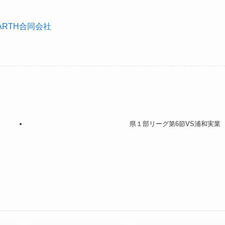
ARTH合同会社
県１部リーグ第6節VS浦和実業