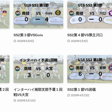
SS2第３節VSGois
SS2第４節VS県立川口
2026年6月8日
2026年6月8日
選２回
インターハイ南部支部予選１回
SS2第１節VS岩槻
戦VS大宮
2026年4月23日
2026年5月15日