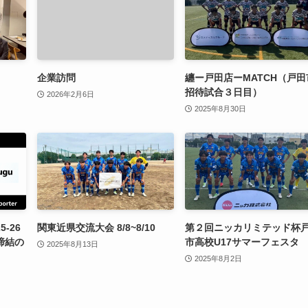
企業訪問
纏ー戸田店ーMATCH（戸田
招待試合３日目）
2026年2月6日
2025年8月30日
5-26
関東近県交流大会 8/8~8/10
第２回ニッカリミテッド杯
締結の
市高校U17サマーフェスタ
2025年8月13日
2025年8月2日