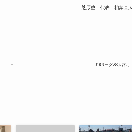
芝原塾 代表 柏葉直
U16リーグVS大宮北