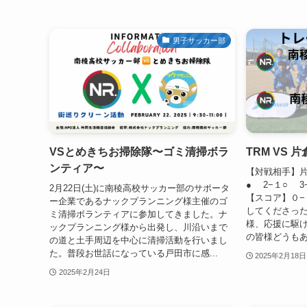
男子サッカー部
VSとめきちお掃除隊〜ゴミ清掃ボラ
TRM VS
ンティア〜
【対戦相手】
● 2−１○ 
2月22日(土)に南稜高校サッカー部のサポータ
【スコア】０−
ー企業であるナックプランニング様主催のゴ
してくださっ
ミ清掃ボランティアに参加してきました。ナ
様、応援に駆
ックプランニング様から出発し、川沿いまで
の皆様どうも
の道と土手周辺を中心に清掃活動を行いまし
た。普段お世話になっている戸田市に感...
2025年2月18日
2025年2月24日