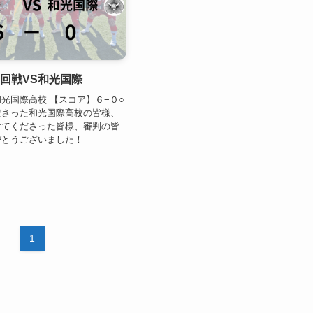
回戦VS和光国際
光国際高校 【スコア】６−０○
ださった和光国際高校の皆様、
けてくださった皆様、審判の皆
がとうございました！
1