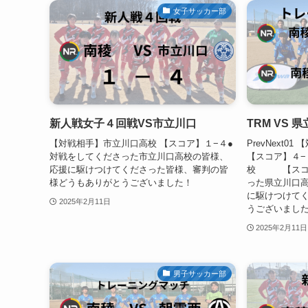
女子サッカー部
新人戦女子４回戦VS市立川口
TRM VS
【対戦相手】市立川口高校 【スコア】１−４●
PrevNext
対戦をしてくださった市立川口高校の皆様、
【スコア】４−
応援に駆けつけてくださった皆様、審判の皆
校 【スコア
様どうもありがとうございました！
った県立川口
に駆けつけて
2025年2月11日
うございまし
2025年2月11日
男子サッカー部