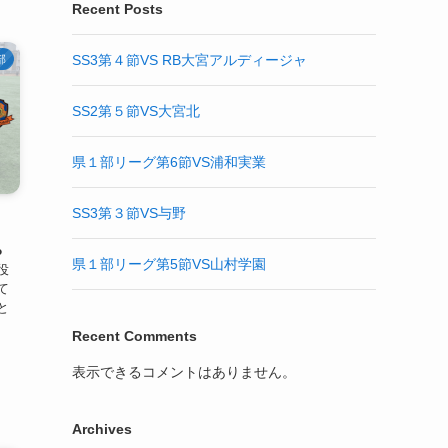
Recent Posts
SS3第４節VS RB大宮アルディージャ
部
SS2第５節VS大宮北
県１部リーグ第6節VS浦和実業
SS3第３節VS与野
●
県１部リーグ第5節VS山村学園
役
て
と
Recent Comments
表示できるコメントはありません。
Archives