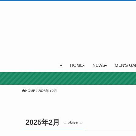
HOME
NEWS
MEN’S GA
HOME
2025年
2月
2025年2月
– date –