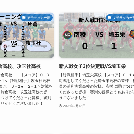
男子サッカー部
女子サッカー
 片倉高校、攻玉社高校
新人戦女子3位決定戦VS埼玉栄
片倉高校 【スコア】０−３
【対戦相手】埼玉栄高校 【スコア】０−１
3−１○【対戦相手】攻玉社高校
対戦をしてくださった埼玉栄高校の皆様、
０△ ０−２● ２−１○ 対戦を
員の浦和実業高校の皆様、応援に駆けつけ
た片倉高校、攻玉社高校の皆
くださった皆様、審判の皆様どうもありが
けつけてくださった皆様、審判
うございました！
ありがとうございました！
2025年2月18日