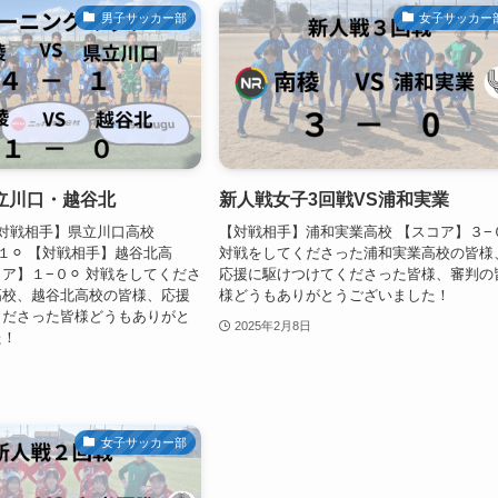
男子サッカー部
女子サッカー
 県立川口・越谷北
新人戦女子3回戦VS浦和実業
01 【対戦相手】県立川口高校
【対戦相手】浦和実業高校 【スコア】３−
１⚪︎ 【対戦相手】越谷北高
対戦をしてくださった浦和実業高校の皆様
】１−０⚪︎ 対戦をしてくださ
応援に駆けつけてくださった皆様、審判の
高校、越谷北高校の皆様、応援
様どうもありがとうございました！
くださった皆様どうもありがと
2025年2月8日
た！
女子サッカー部