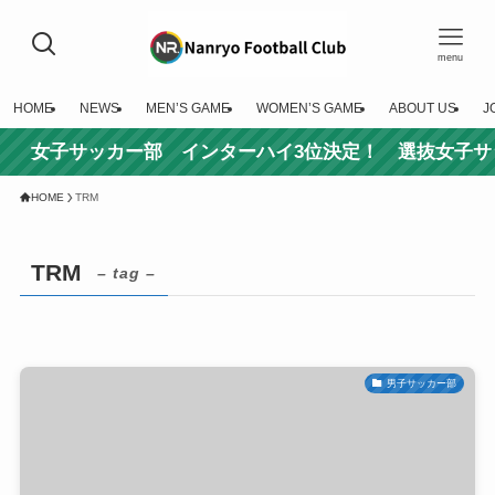
menu
HOME
NEWS
MEN’S GAME
WOMEN’S GAME
ABOUT US
J
ッカー部 インターハイ3位決定！ 選抜女子サッカー大
HOME
TRM
TRM
– tag –
男子サッカー部